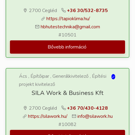
2700 Cegléd
+36 30/532-8735
https://tapioklima.hu/
hbhutestechnika@gmail.com
#10501
Bővebb információ
Ács , Építőipar , Generálkivitelező , Építési
projekt kivitelező
SILA Work & Business Kft
2700 Cegléd
+36 70/430-4128
https://silawork.hu/
info@silawork.hu
#10082