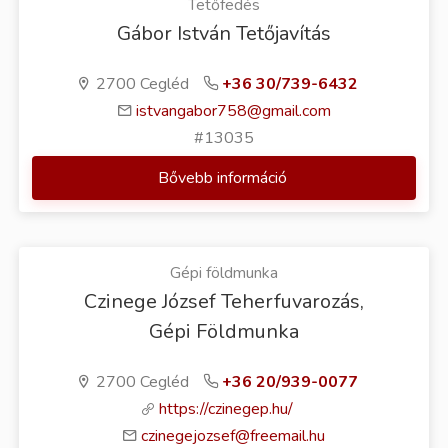
Tetőfedés
Gábor István Tetőjavítás
2700 Cegléd
+36 30/739-6432
istvangabor758@gmail.com
#13035
Bővebb információ
Gépi földmunka
Czinege József Teherfuvarozás,
Gépi Földmunka
2700 Cegléd
+36 20/939-0077
https://czinegep.hu/
czinegejozsef@freemail.hu