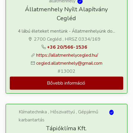
állatmenhely
Állatmenhely Nyílt Alapítvány
Cegléd
4 lábú életeket mentünk - Állatmenhelyünk do...
2700 Cegléd , HRSZ 0334/169
+36 20/566-1536
https://allatmenhelycegled.hu/
cegled.allatmenhely@gmail.com
#13002
Bővebb információ
Klímatechnika , Hőszivattyú , Gépjármű
karbantartás
Tápióklíma Kft.