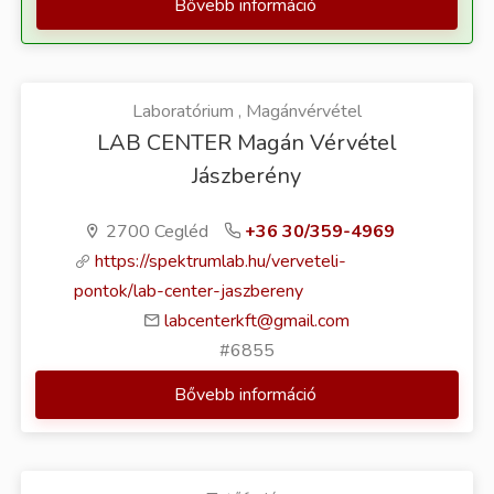
Bővebb információ
Laboratórium , Magánvérvétel
LAB CENTER Magán Vérvétel
Jászberény
2700 Cegléd
+36 30/359-4969
https://spektrumlab.hu/verveteli-
pontok/lab-center-jaszbereny
labcenterkft@gmail.com
#6855
Bővebb információ