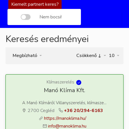
Kiemelt partnert keres?
Nem bocsi!
Keresés eredményei
Megbízható
Csökkenő ↓
10
Klímaszerelés
Manó Klíma Kft.
A Manó Klímáról Villanyszerelés, klímasze...
2700 Cegléd
+36 20/294-6163
https://manoklima.hu/
info@manoklima.hu