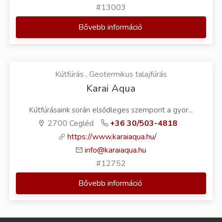
#13003
Bővebb információ
Kútfúrás , Geotermikus talajfúrás
Karai Aqua
Kútfúrásaink során elsődleges szempont a gyor...
2700 Cegléd
+36 30/503-4818
https://www.karaiaqua.hu/
info@karaiaqua.hu
#12752
Bővebb információ