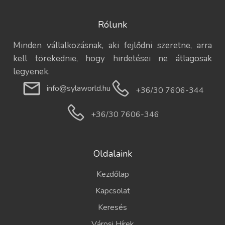
Rólunk
Minden vállalkozásnak, aki fejlődni szeretne, arra
kell törekednie, hogy hirdetései ne átlagosak
legyenek.
info@sylaworld.hu
+36/30 7606-344
+36/30 7606-346
Oldalaink
Kezdőlap
Kapcsolat
Keresés
Városi Hírek