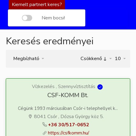
Kiemelt partnert keres?
Nem bocsi!
Keresés eredményei
Megbízható
Csökkenő ↓
10
Vízkezelés , Szennyvíztisztítás
CSF-KOMM Bt.
Cégünk 1993 márciusában Csór-i telephellyel k...
8041 Csór , Dózsa György köz 5.
+36 30/517-0652
https://csfkomm.hu/