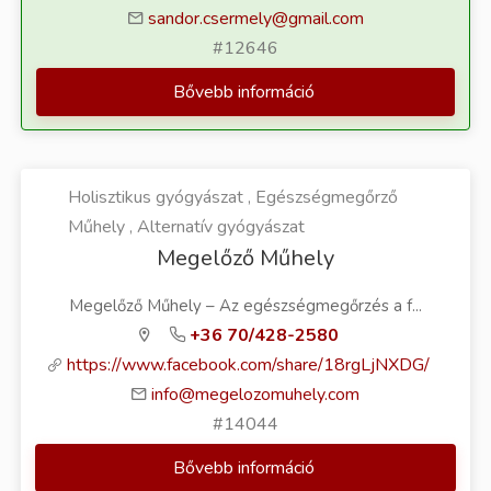
sandor.csermely@gmail.com
#12646
Bővebb információ
Holisztikus gyógyászat , Egészségmegőrző
Műhely , Alternatív gyógyászat
Megelőző Műhely
Megelőző Műhely – Az egészségmegőrzés a f...
+36 70/428-2580
https://www.facebook.com/share/18rgLjNXDG/
info@megelozomuhely.com
#14044
Bővebb információ