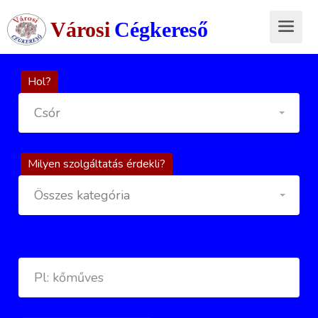
Városi
Cégkereső
Hol?
Csór
Milyen szolgáltatás érdekli?
Összes kategória