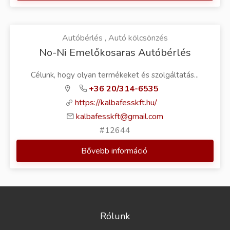
Autóbérlés , Autó kölcsönzés
No-Ni Emelőkosaras Autóbérlés
Célunk, hogy olyan termékeket és szolgáltatás...
+36 20/314-6535
https://kalbafesskft.hu/
kalbafesskft@gmail.com
#12644
Bővebb információ
Rólunk