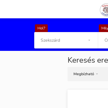
Hol?
Mily
Szekszárd
Ö
Keresés er
Megbízható