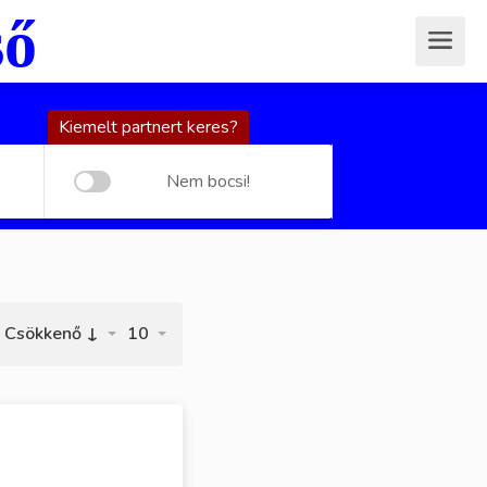
ső
Kiemelt partnert keres?
Nem bocsi!
Csökkenő ↓
10