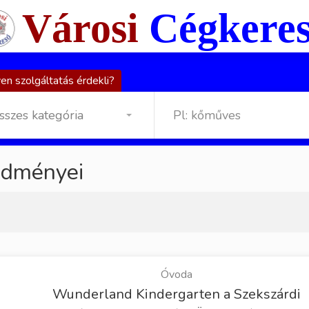
Városi
Cégkere
en szolgáltatás érdekli?
sszes kategória
edményei
Óvoda
Wunderland Kindergarten a Szekszárdi