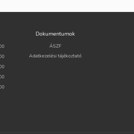
Dokumentumok
ÁSZF
00
Adatkezelési tájékoztató
00
00
00
00
a
a