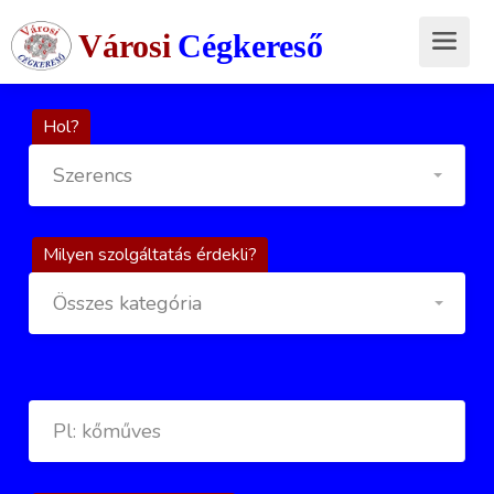
Városi
Cégkereső
Hol?
Szerencs
Milyen szolgáltatás érdekli?
Összes kategória