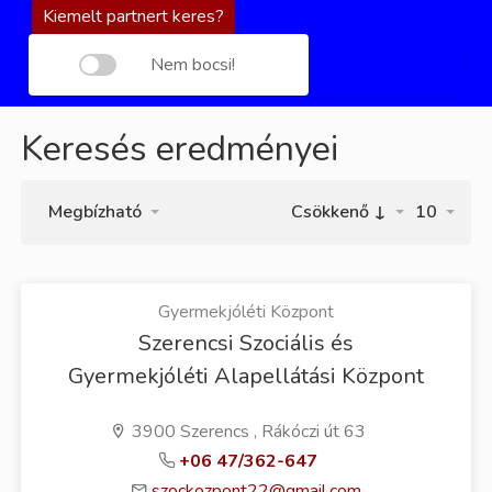
Kiemelt partnert keres?
Nem bocsi!
Keresés eredményei
Megbízható
Csökkenő ↓
10
Gyermekjóléti Központ
Szerencsi Szociális és
Gyermekjóléti Alapellátási Központ
3900 Szerencs , Rákóczi út 63
+06 47/362-647
szockozpont22@gmail.com