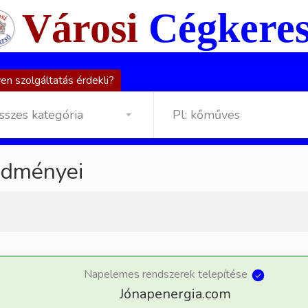
Városi
Cégkere
en szolgáltatás érdekli?
sszes kategória
edményei
Napelemes rendszerek telepítése
Jónapenergia.com