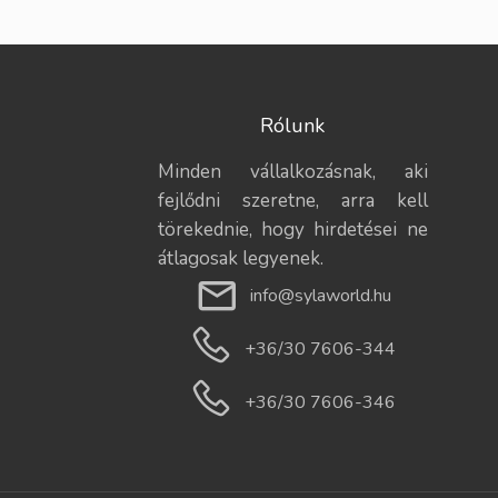
Rólunk
Minden vállalkozásnak, aki
fejlődni szeretne, arra kell
törekednie, hogy hirdetései ne
átlagosak legyenek.
info@sylaworld.hu
+36/30 7606-344
+36/30 7606-346