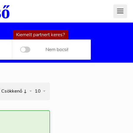
ső
Kiemelt partnert keres?
Nem bocsi!
Csökkenő ↓
10