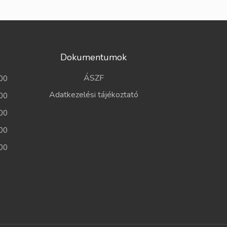
Dokumentumok
ÁSZF
00
Adatkezelési tájékoztató
00
00
00
00
a
a