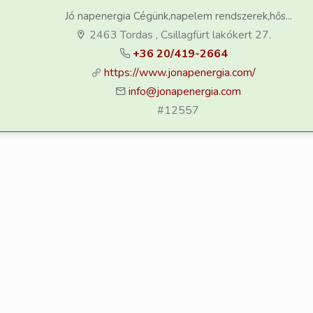
Jó napenergia Cégünk,napelem rendszerek,hős...
2463 Tordas , Csillagfürt lakókert 27.
+36 20/419-2664
https://www.jonapenergia.com/
info@jonapenergia.com
#12557