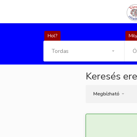
Hol?
Mily
Tordas
Ö
Keresés er
Megbízható