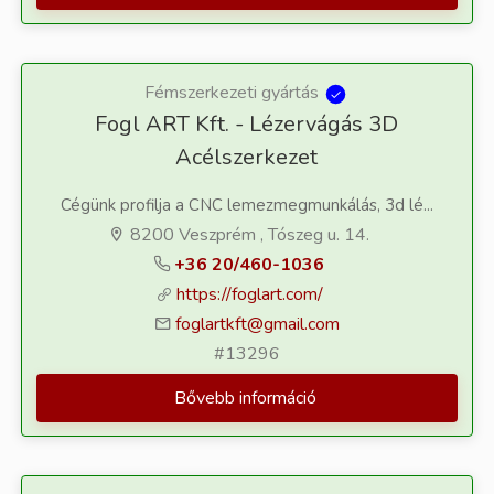
Fémszerkezeti gyártás
Fogl ART Kft. - Lézervágás 3D
Acélszerkezet
Cégünk profilja a CNC lemezmegmunkálás, 3d lé...
8200 Veszprém , Tószeg u. 14.
+36 20/460-1036
https://foglart.com/
foglartkft@gmail.com
#13296
Bővebb információ