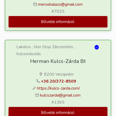
mersebalazs@gmail.com
#7025
Bővebb információ
Lakatos , Non Stop Zárszerelés ,
Kulcsmásolás
Herman Kulcs-Zárda Bt
8200 Veszprém
+36 20/372-8509
https://kulcs-zarda.com/
kulcszarda@gmail.com
#1365
Bővebb információ