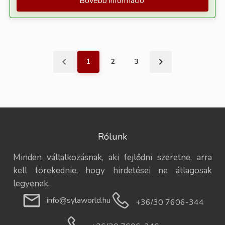
Bővebb információ
1
2
3
Rólunk
Minden vállalkozásnak, aki fejlődni szeretne, arra
kell törekednie, hogy hirdetései ne átlagosak
legyenek.
info@sylaworld.hu
+36/30 7606-344