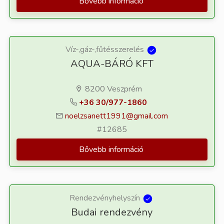
Bővebb információ
Víz-,gáz-,fűtésszerelés
AQUA-BÁRÓ KFT
8200 Veszprém
+36 30/977-1860
noelzsanett1991@gmail.com
#12685
Bővebb információ
Rendezvényhelyszín
Budai rendezvény