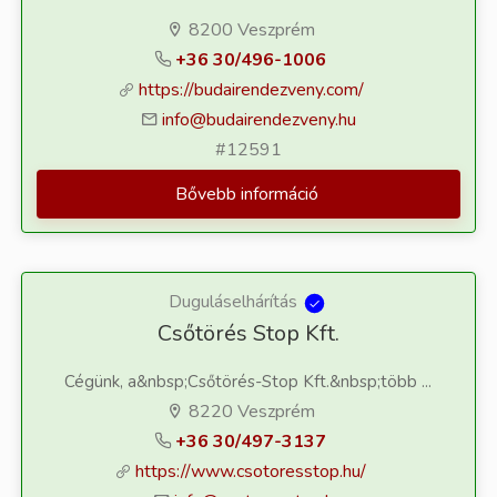
8200 Veszprém
+36 30/496-1006
https://budairendezveny.com/
info@budairendezveny.hu
#12591
Bővebb információ
Duguláselhárítás
Csőtörés Stop Kft.
Cégünk, a&nbsp;Csőtörés-Stop Kft.&nbsp;több ...
8220 Veszprém
+36 30/497-3137
https://www.csotoresstop.hu/