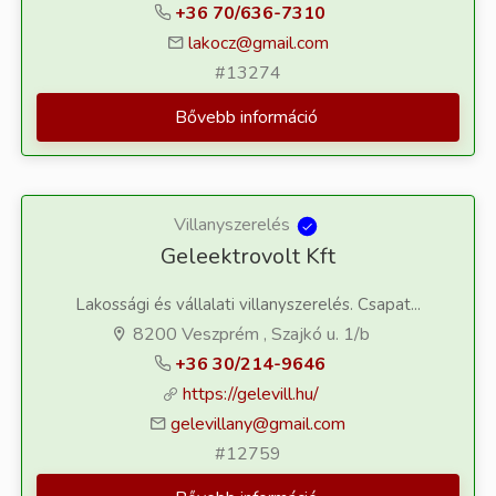
+36 70/636-7310
lakocz@gmail.com
#13274
Bővebb információ
Villanyszerelés
Geleektrovolt Kft
Lakossági és vállalati villanyszerelés. Csapat...
8200 Veszprém , Szajkó u. 1/b
+36 30/214-9646
https://gelevill.hu/
gelevillany@gmail.com
#12759