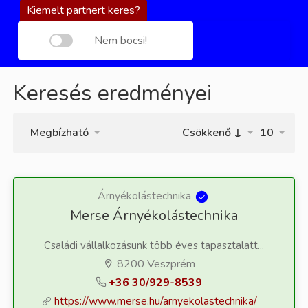
Kiemelt partnert keres?
Nem bocsi!
Keresés eredményei
Megbízható
Csökkenő ↓
10
Árnyékolástechnika
Merse Árnyékolástechnika
Családi vállalkozásunk több éves tapasztalatt...
8200 Veszprém
+36 30/929-8539
https://www.merse.hu/arnyekolastechnika/