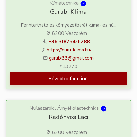
Klímatechnika
Gurubi Klíma
Fenntartható és környezetbarát klíma- és hű...
8200 Veszprém
+36 30/254-6288
https://guru-klima.hu/
gurubi33@gmail.com
#13279
Bővebb információ
Nyílászárók , Árnyékolástechnika
Redőnyös Laci
8200 Veszprém