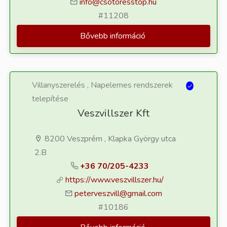
info@csotoresstop.hu
#11208
Bővebb információ
Villanyszerelés , Napelemes rendszerek
telepítése
Veszvillszer Kft
8200 Veszprém , Klapka György utca
2.B
+36 70/205-4233
https://www.veszvillszer.hu/
peterveszvill@gmail.com
#10186