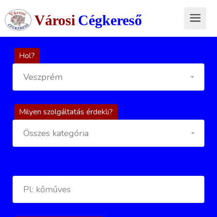
Városi
Cégkereső
Hol?
Veszprém
Milyen szolgáltatás érdekli?
Összes kategória