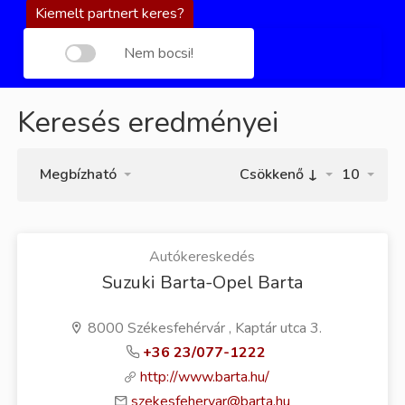
Kiemelt partnert keres?
Nem bocsi!
Keresés eredményei
Megbízható
Csökkenő ↓
10
Autókereskedés
Suzuki Barta-Opel Barta
8000 Székesfehérvár , Kaptár utca 3.
+36 23/077-1222
http://www.barta.hu/
szekesfehervar@barta.hu