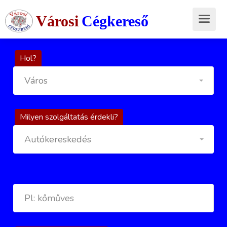
Városi
Cégkereső
Hol?
Város
Milyen szolgáltatás érdekli?
Autókereskedés