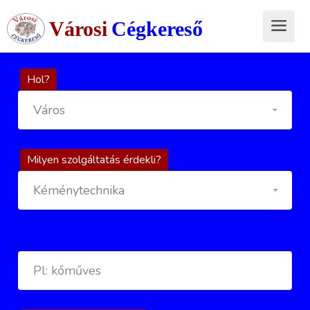
Városi
Cégkereső
Hol?
Város
Milyen szolgáltatás érdekli?
Kéménytechnika