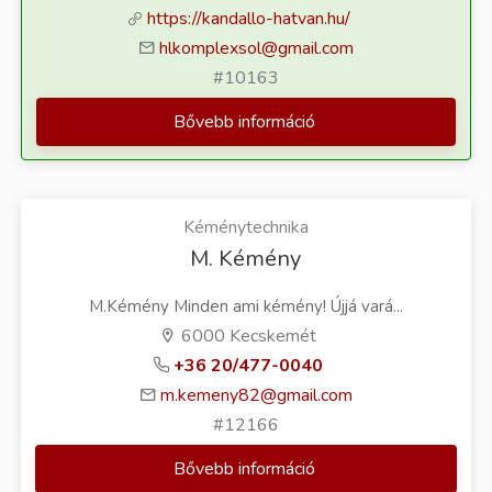
https://kandallo-hatvan.hu/
hlkomplexsol@gmail.com
#10163
Bővebb információ
Kéménytechnika
M. Kémény
M.Kémény Minden ami kémény! Újjá vará...
6000 Kecskemét
+36 20/477-0040
m.kemeny82@gmail.com
#12166
Bővebb információ