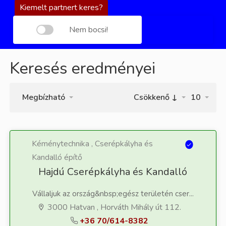
Kiemelt partnert keres?
Nem bocsi!
Keresés eredményei
Megbízható
Csökkenő ↓
10
Kéménytechnika , Cserépkályha és
Kandalló építő
Hajdú Cserépkályha és Kandalló
Vállaljuk az ország&nbsp;egész területén cser...
3000 Hatvan , Horváth Mihály út 112.
+36 70/614-8382