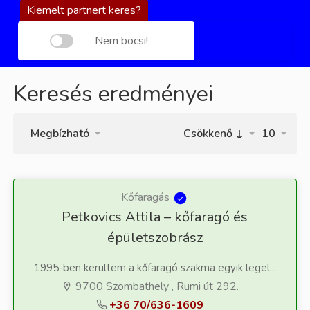
Kiemelt partnert keres?
Nem bocsi!
Keresés eredményei
Megbízható
Csökkenő ↓
10
Kőfaragás
Petkovics Attila – kőfaragó és
épületszobrász
1995-ben kerültem a kőfaragó szakma egyik legel...
9700 Szombathely , Rumi út 292.
+36 70/636-1609