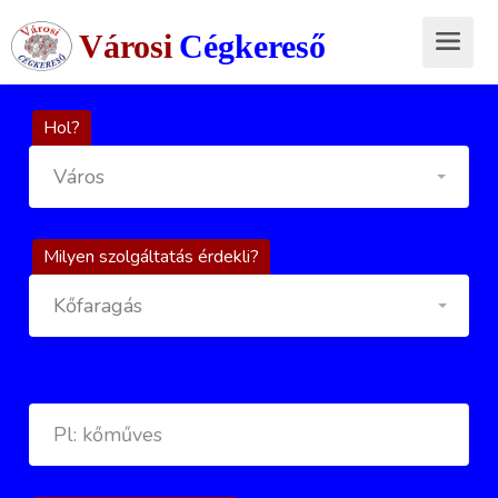
Városi
Cégkereső
Hol?
Város
Milyen szolgáltatás érdekli?
Kőfaragás