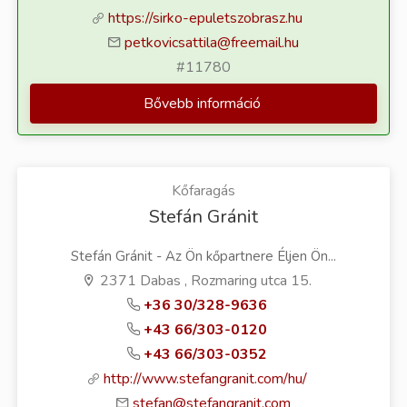
https://sirko-epuletszobrasz.hu
petkovicsattila@freemail.hu
#11780
Bővebb információ
Kőfaragás
Stefán Gránit
Stefán Gránit - Az Ön kőpartnere Éljen Ön...
2371 Dabas , Rozmaring utca 15.
+36 30/328-9636
+43 66/303-0120
+43 66/303-0352
http://www.stefangranit.com/hu/
stefan@stefangranit.com