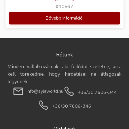
#10567
Bővebb információ
Rólunk
Minden vállalkozásnak, aki fejlődni szeretne, arra
kell törekednie, hogy hirdetései ne átlagosak
legyenek.
info@sylaworld.hu
+36/30 7606-344
+36/30 7606-346
Oldalaink