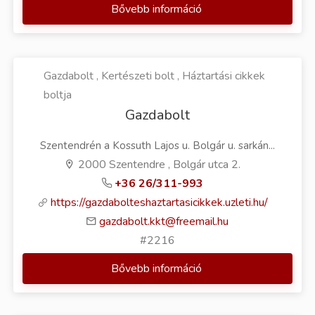
Bővebb információ
Gazdabolt , Kertészeti bolt , Háztartási cikkek
boltja
Gazdabolt
Szentendrén a Kossuth Lajos u. Bolgár u. sarkán...
2000 Szentendre , Bolgár utca 2.
+36 26/311-993
https://gazdabolteshaztartasicikkek.uzleti.hu/
gazdabolt.kkt@freemail.hu
#2216
Bővebb információ