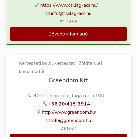
https://www.csillag-acs.hu/
info@csillag-acs.hu
#10256
Bővebb információ
Kertészeti bolt , Kertészet , Zöldterület
karbantartás
Greendom Kft
4032 Debrecen , Tarján utca 100.
+36 20/415-3914
http://www.greendom.hu/
info@greendom.hu
#6852