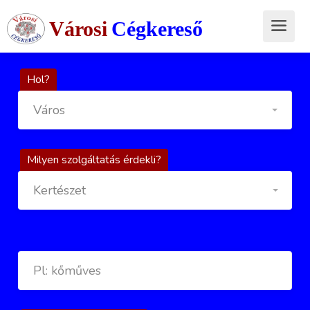
Városi
Cégkereső
Hol?
Város
Milyen szolgáltatás érdekli?
Kertészet