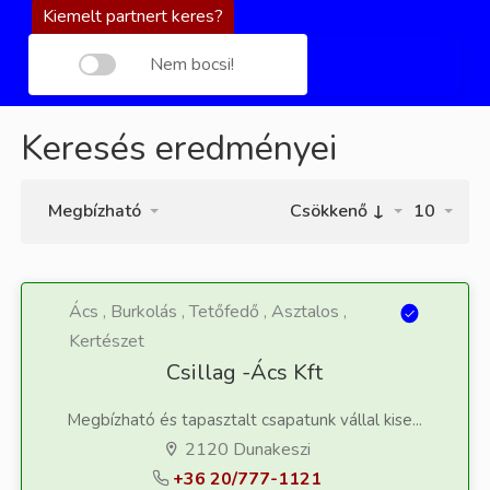
Kiemelt partnert keres?
Nem bocsi!
Keresés eredményei
Megbízható
Csökkenő ↓
10
Ács , Burkolás , Tetőfedő , Asztalos ,
Kertészet
Csillag -Ács Kft
Megbízható és tapasztalt csapatunk vállal kise...
2120 Dunakeszi
+36 20/777-1121