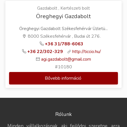
Gazdabolt , Kertészeti bolt
Öreghegyi Gazdabolt
Öreghegyi Gazdabolt Székesfehérvár Üzletü...
8000 Székesfehérvár , Budai út 276.
+36 31/788-6063
+36 22/302-329
http://ticcio.hu/
agi.gazdabolt@gmail.com
#10180
Bővebb információ
Rólunk
Minden vállalkozásnak, aki fejlődni szeretne, arra