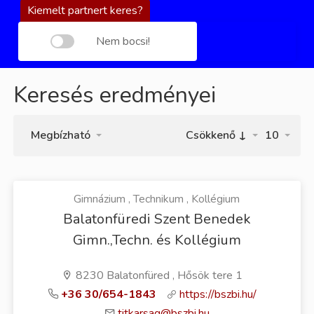
Kiemelt partnert keres?
Nem bocsi!
Keresés eredményei
Megbízható
Csökkenő ↓
10
Gimnázium , Technikum , Kollégium
Balatonfüredi Szent Benedek
Gimn.,Techn. és Kollégium
8230 Balatonfüred , Hősök tere 1
+36 30/654-1843
https://bszbi.hu/
titkarsag@bszbi.hu