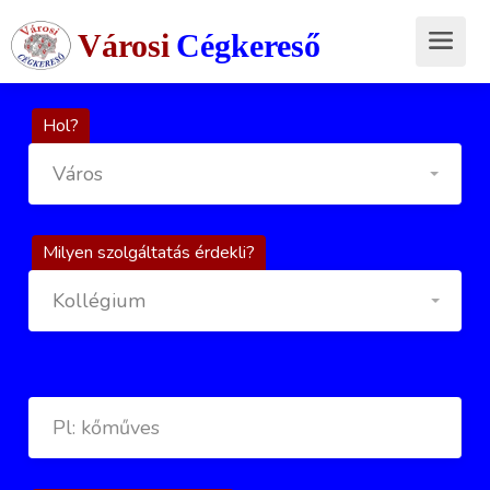
Városi
Cégkereső
Hol?
Város
Milyen szolgáltatás érdekli?
Kollégium