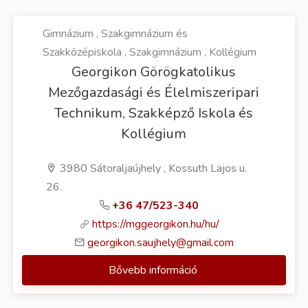
Gimnázium , Szakgimnázium és
Szakközépiskola , Szakgimnázium , Kollégium
Georgikon Görögkatolikus
Mezőgazdasági és Élelmiszeripari
Technikum, Szakképző Iskola és
Kollégium
3980 Sátoraljaújhely , Kossuth Lajos u.
26.
+36 47/523-340
https://mggeorgikon.hu/hu/
georgikon.saujhely@gmail.com
Bővebb információ