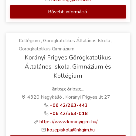
Bővebb információ
Kollégium , Görögkatolikus Általános Iskola ,
Görögkatolikus Gimnázium
Korányi Frigyes Görögkatolikus
Általános Iskola, Gimnázium és
Kollégium
&nbsp; &nbsp;...
4320 Nagykálló , Korányi Frigyes út 27
+06 42/263-443
+06 42/563-018
https://www.koranyigimi.hu/
kozepiskola@nkgim.hu