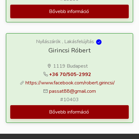
Bővebb információ
Nyílászárók , Lakásfelújítás
Girincsi Róbert
1119 Budapest
+36 70/505-2992
https://www.facebook.com/robert.girincsi/
passat88@gmail.com
#10403
Bővebb információ