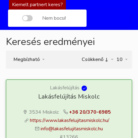
Kiemelt partnert keres?
Nem bocsi!
Keresés eredményei
Megbízható
Csökkenő ↓
10
Lakásfelújítás
Lakásfelújítás Miskolc
3534 Miskolc
+36 20/370-6985
https://www.lakasfelujitasmiskolc.hu/
info@lakasfelujitasmiskolc.hu
#13266