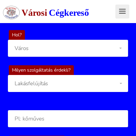
Városi
Cégkereső
Hol?
Város
Milyen szolgáltatás érdekli?
Lakásfelújítás