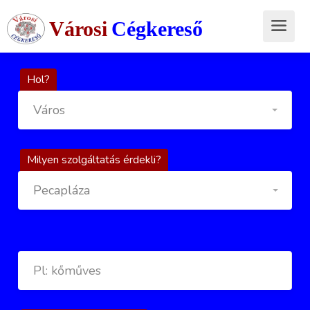
Városi
Cégkereső
Hol?
Város
Milyen szolgáltatás érdekli?
Pecapláza