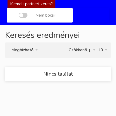
Kiemelt partnert keres?
Nem bocsi!
Keresés eredményei
Megbízható
Csökkenő ↓
10
Nincs találat