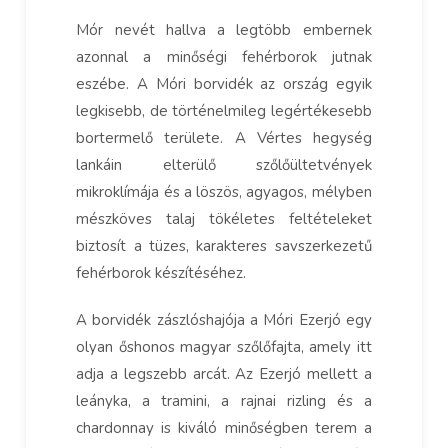
Mór nevét hallva a legtöbb embernek
azonnal a minőségi fehérborok jutnak
eszébe. A Móri borvidék az ország egyik
legkisebb, de történelmileg legértékesebb
bortermelő területe. A Vértes hegység
lankáin elterülő szőlőültetvények
mikroklímája és a löszös, agyagos, mélyben
mészköves talaj tökéletes feltételeket
biztosít a tüzes, karakteres savszerkezetű
fehérborok készítéséhez.
A borvidék zászlóshajója a Móri Ezerjó egy
olyan őshonos magyar szőlőfajta, amely itt
adja a legszebb arcát. Az Ezerjó mellett a
leányka, a tramini, a rajnai rizling és a
chardonnay is kiváló minőségben terem a