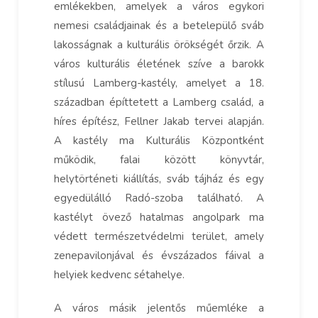
emlékekben, amelyek a város egykori
nemesi családjainak és a betelepülő sváb
lakosságnak a kulturális örökségét őrzik. A
város kulturális életének szíve a barokk
stílusú Lamberg-kastély, amelyet a 18.
században építtetett a Lamberg család, a
híres építész, Fellner Jakab tervei alapján.
A kastély ma Kulturális Központként
működik, falai között könyvtár,
helytörténeti kiállítás, sváb tájház és egy
egyedülálló Radó-szoba található. A
kastélyt övező hatalmas angolpark ma
védett természetvédelmi terület, amely
zenepavilonjával és évszázados fáival a
helyiek kedvenc sétahelye.
A város másik jelentős műemléke a