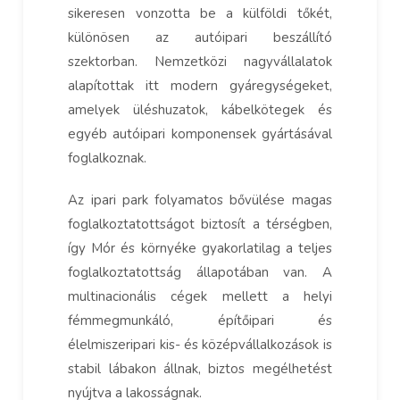
sikeresen vonzotta be a külföldi tőkét,
különösen az autóipari beszállító
szektorban. Nemzetközi nagyvállalatok
alapítottak itt modern gyáregységeket,
amelyek üléshuzatok, kábelkötegek és
egyéb autóipari komponensek gyártásával
foglalkoznak.
Az ipari park folyamatos bővülése magas
foglalkoztatottságot biztosít a térségben,
így Mór és környéke gyakorlatilag a teljes
foglalkoztatottság állapotában van. A
multinacionális cégek mellett a helyi
fémmegmunkáló, építőipari és
élelmiszeripari kis- és középvállalkozások is
stabil lábakon állnak, biztos megélhetést
nyújtva a lakosságnak.