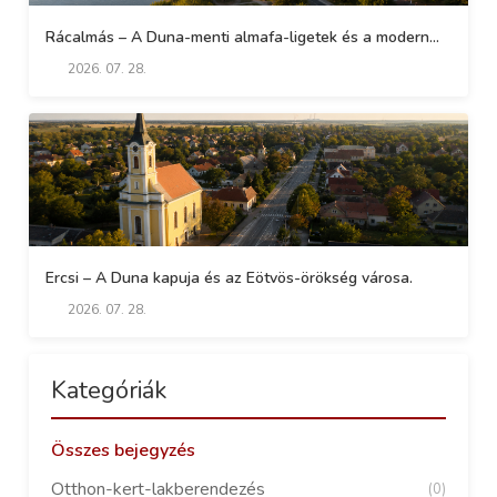
Rácalmás – A Duna-menti almafa-ligetek és a modern...
2026. 07. 28.
Ercsi – A Duna kapuja és az Eötvös-örökség városa.
2026. 07. 28.
Kategóriák
Összes bejegyzés
Otthon-kert-lakberendezés
(0)