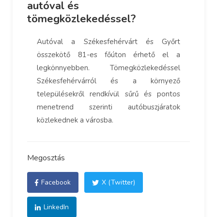
autóval és
tömegközlekedéssel?
Autóval a Székesfehérvárt és Győrt
összekötő 81-es főúton érhető el a
legkönnyebben. Tömegközlekedéssel
Székesfehérvárról és a környező
településekről rendkívül sűrű és pontos
menetrend szerinti autóbuszjáratok
közlekednek a városba.
Megosztás
Facebook
X (Twitter)
LinkedIn