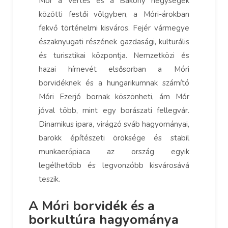
Mór a Vértes és a Bakony hegységek
közötti festői völgyben, a Móri-árokban
fekvő történelmi kisváros. Fejér vármegye
északnyugati részének gazdasági, kulturális
és turisztikai központja. Nemzetközi és
hazai hírnevét elsősorban a Móri
borvidéknek és a hungarikumnak számító
Móri Ezerjó bornak köszönheti, ám Mór
jóval több, mint egy borászati fellegvár.
Dinamikus ipara, virágzó sváb hagyományai,
barokk építészeti öröksége és stabil
munkaerőpiaca az ország egyik
legélhetőbb és legvonzóbb kisvárosává
teszik.
A Móri borvidék és a
borkultúra hagyománya