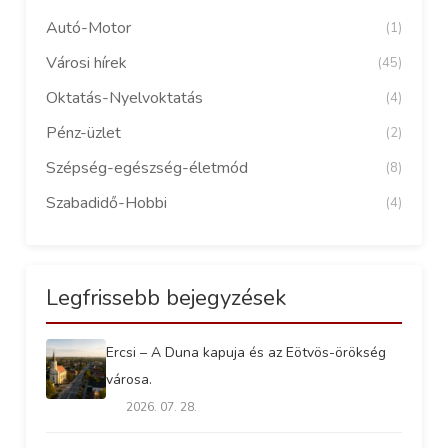
Autó-Motor
(1)
Városi hírek
(45)
Oktatás-Nyelvoktatás
(4)
Pénz-üzlet
(2)
Szépség-egészség-életmód
(8)
Szabadidő-Hobbi
(4)
Legfrissebb bejegyzések
Ercsi – A Duna kapuja és az Eötvös-örökség
városa.
2026. 07. 28.