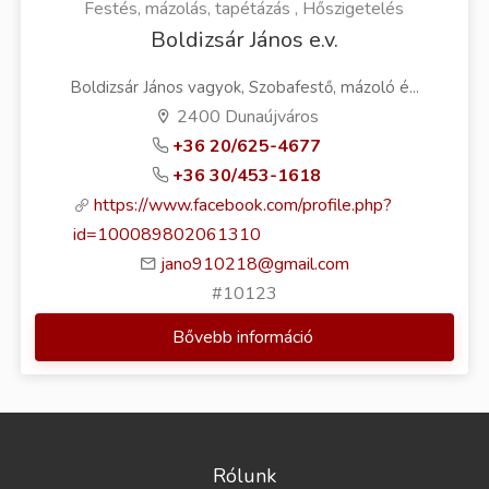
Festés, mázolás, tapétázás , Hőszigetelés
Boldizsár János e.v.
Boldizsár János vagyok, Szobafestő, mázoló é...
2400 Dunaújváros
+36 20/625-4677
+36 30/453-1618
https://www.facebook.com/profile.php?
id=100089802061310
jano910218@gmail.com
#10123
Bővebb információ
Rólunk