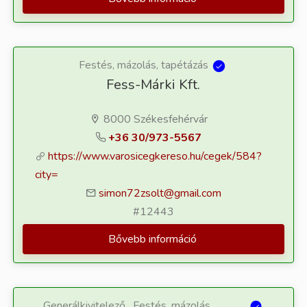
Festés, mázolás, tapétázás
Fess-Márki Kft.
8000 Székesfehérvár
+36 30/973-5567
https://www.varosicegkereso.hu/cegek/584?
city=
simon72zsolt@gmail.com
#12443
Bővebb információ
Generálkivitelező , Festés, mázolás,