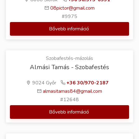
08pictor@gmail.com
#9975
Bővebb információ
Szobafestés-mázolás
Almási Tamás - Szobafestés
9024 Győr
+36 30/970-2187
almasitamas84@gmail.com
#12648
Bővebb információ