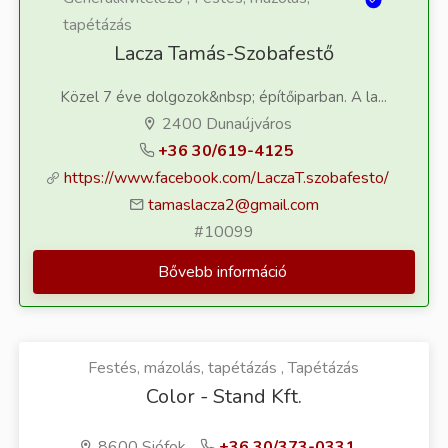
tapétázás
Lacza Tamás-Szobafestő
Közel 7 éve dolgozok&nbsp; építőiparban. A la...
2400 Dunaújváros
+36 30/619-4125
https://www.facebook.com/LaczaT.szobafesto/
tamaslacza2@gmail.com
#10099
Bővebb információ
Festés, mázolás, tapétázás , Tapétázás
Color - Stand Kft.
8600 Siófok
+36 30/373-0331