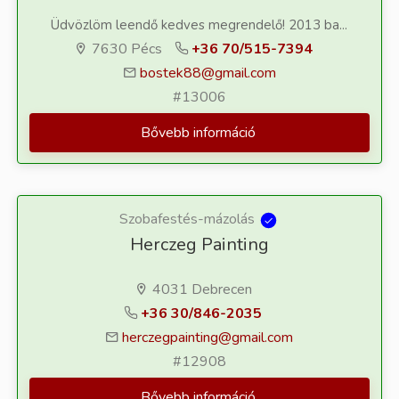
Üdvözlöm leendő kedves megrendelő! 2013 ba...
7630 Pécs
+36 70/515-7394
bostek88@gmail.com
#13006
Bővebb információ
Szobafestés-mázolás
Herczeg Painting
4031 Debrecen
+36 30/846-2035
herczegpainting@gmail.com
#12908
Bővebb információ