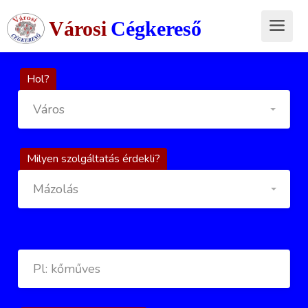
Városi
Cégkereső
Hol?
Város
Milyen szolgáltatás érdekli?
Mázolás