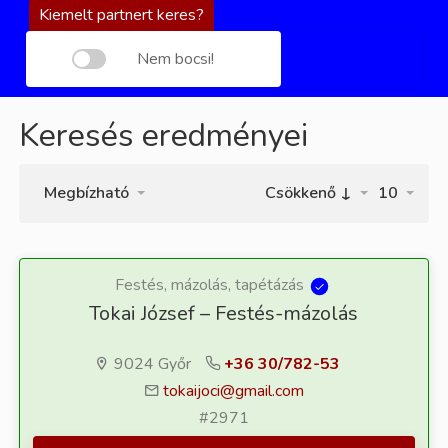
Kiemelt partnert keres?
Nem bocsi!
Keresés eredményei
Megbízható
Csökkenő ↓
10
Festés, mázolás, tapétázás
Tokai József – Festés-mázolás
9024 Győr
+36 30/782-53
tokaijoci@gmail.com
#2971