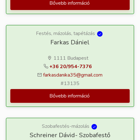
Bővebb információ
Festés, mázolás, tapétázás
Farkas Dániel
1111 Budapest
+36 20/954-7376
farkasdanika35@gmail.com
#13135
Bővebb információ
Szobafestés-mázolás
Schreiner Dávid- Szobafestő